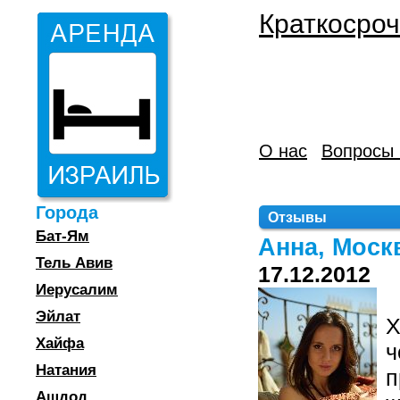
Краткосроч
О нас
Вопросы 
Города
Отзывы
Бат-Ям
Анна, Моск
Тель Авив
17.12.2012
Иерусалим
Эйлат
Х
Хайфа
ч
Натания
п
Ашдод