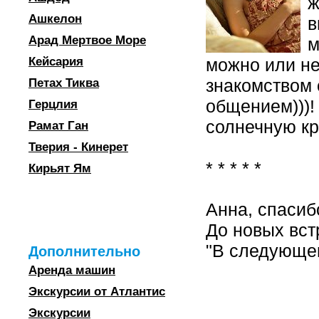
ж
Ашкелон
в
Арад Мертвое Море
м
Кейсария
можно или не
знакомством 
Петах Тиква
общением)))!
Герцлия
солнечную кр
Рамат Ган
Тверия - Кинерет
* * * * *
Кирьят Ям
Анна, спасиб
До новых вст
"В следующем
Дополнительно
Аренда машин
Экскурсии от Атлантис
Экскурсии