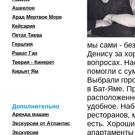
Ашкелон
Арад Мертвое Море
Кейсария
Петах Тиква
мы сами - бе
Герцлия
Денису за хо
Рамат Ган
вопросах. На
Тверия - Кинерет
помогли с су
Кирьят Ям
Выбрали горо
в Бат-Яме. П
расположенно
удобное. Наб
Дополнительно
ресторанов, 
Аренда машин
есть. Хороши
Экскурсии от Атлантис
апартаменты 
Экскурсии