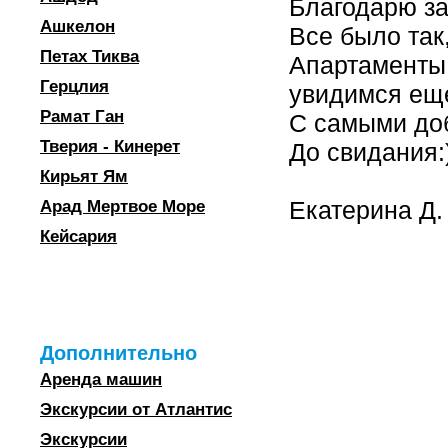
Благодарю за
Ашкелон
Все было так
Петах Тиква
Апартаменты
Герцлия
увидимся еще
Рамат Ган
С самыми до
Тверия - Кинерет
До свидания:
Кирьят Ям
Екатерина Д.
Арад Мертвое Море
Кейсария
Дополнительно
Аренда машин
Экскурсии от Атлантис
Экскурсии