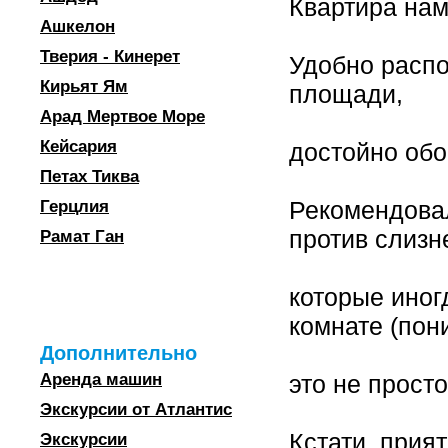
Квартира нам
Ашкелон
Тверия - Кинерет
Удобно распо
Кирьят Ям
площади,
Арад Мертвое Море
Кейсария
достойно обо
Петах Тиква
Рекомендовал
Герцлия
против слизн
Рамат Ган
которые иног
комнате (пон
Дополнительно
Аренда машин
это не просто
Экскурсии от Атлантис
Кстати, прия
Экскурсии