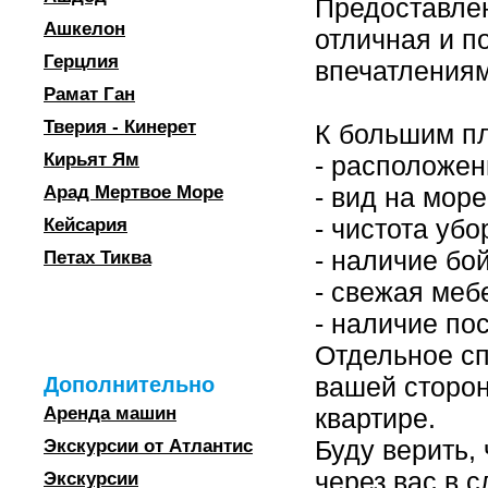
Предоставлен
Ашкелон
отличная и п
Герцлия
впечатлениям
Рамат Ган
Тверия - Кинерет
К большим п
Кирьят Ям
- расположени
Арад Мертвое Море
- вид на море
- чистота убо
Кейсария
- наличие бо
Петах Тиква
- свежая меб
- наличие по
Отдельное сп
вашей сторон
Дополнительно
Аренда машин
квартире.
Буду верить,
Экскурсии от Атлантис
через вас в 
Экскурсии