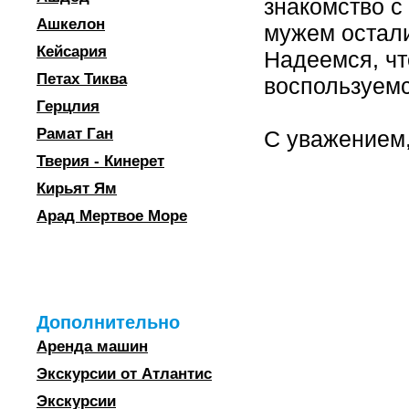
знакомство с
Ашкелон
мужем остали
Кейсария
Надеемся, чт
Петах Тиква
воспользуемс
Герцлия
Рамат Ган
С уважением,
Тверия - Кинерет
Кирьят Ям
Арад Мертвое Море
Дополнительно
Аренда машин
Экскурсии от Атлантис
Экскурсии