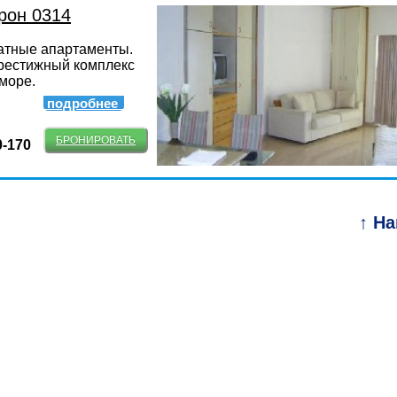
рон 0314
тные апартаменты.
рестижный комплекс
море.
подробнее
БРОНИРОВАТЬ
0-170
↑ Н