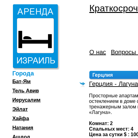
Краткосроч
О нас
Вопросы 
Города
Герцлия
Бат-Ям
Герцлия - Лагун
Тель Авив
Просторные апарта
Иерусалим
остеклением в доме 
тренажерным залом 
Эйлат
«Лагуна».
Хайфа
Комнат: 2
Натания
Спальных мест: 4
Цена за сутки $ : 10
Ашдод