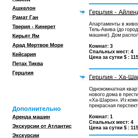
Ашкелон
Герцлия - Айлен
Рамат Ган
Апартаменты в живо
Тверия - Кинерет
Тель-Авива (до город
машине). Дом распол
Кирьят Ям
Арад Мертвое Море
Комнат: 3
Спальных мест: 4
Кейсария
Цена за сутки $ : 11
Петах Тиква
Герцлия
Герцлия - Ха-Ша
Однокомнатная квар
нового дома в прес
«Ха-Шарон». Из ком
прекрасная перспект
Дополнительно
Аренда машин
Комнат: 1
Спальных мест: 4
Экскурсии от Атлантис
Цена за сутки $ : 11
Экскурсии