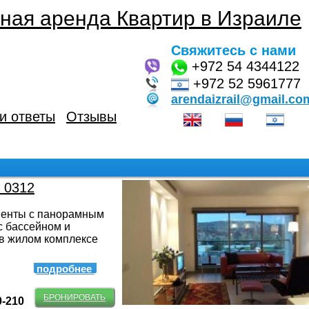
ная аренда Квартир в Израиле
Свяжитесь с нами
+972
54 4344122
+972 52 5961777
arendaizrail@gmail.co
и ответы
Отзывы
а 0312
менты с панорамным
с бассейном и
в жилом комплексе
подробнее
БРОНИРОВАТЬ
0-210