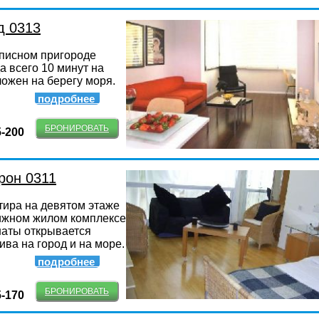
д 0313
писном пригороде
а всего 10 минут на
ожен на берегу моря.
подробнее
БРОНИРОВАТЬ
5-200
рон 0311
тира на девятом этаже
тижном жилом комплексе
наты открывается
ива на город и на море.
подробнее
БРОНИРОВАТЬ
5-170