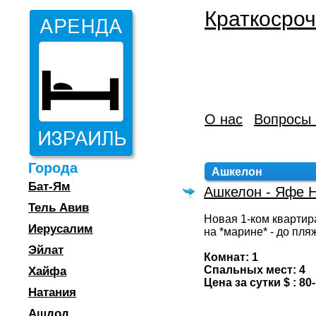
Краткосроч
О нас
Вопросы 
Города
Ашкелон
Бат-Ям
Ашкелон - Яфе Н
Тель Авив
Новая 1-ком квартир
Иерусалим
на *марине* - до пля
Эйлат
Комнат: 1
Спальных мест: 4
Хайфа
Цена за сутки $ : 80
Натания
Ашдод