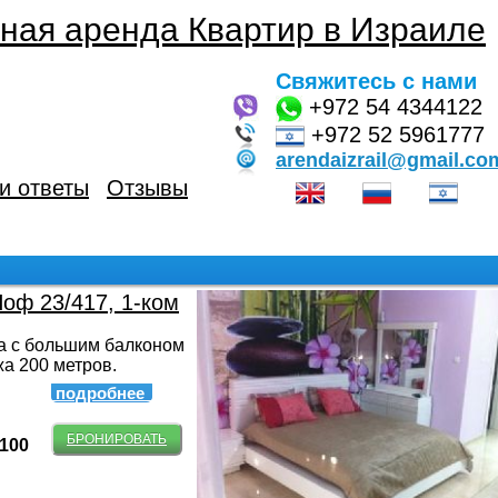
ная аренда Квартир в Израиле
Свяжитесь с нами
+972
54 4344122
+972 52 5961777
arendaizrail@gmail.co
и ответы
Отзывы
оф 23/417, 1-ком
а с большим балконом
жа 200 метров.
подробнее
БРОНИРОВАТЬ
-100