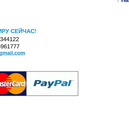
↑ Н
ИРУ СЕЙЧАС!
4344122
5961777
@gmail.com