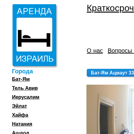
Краткосроч
О нас
Вопросы 
Города
Бат-Ям Ацмаут 33
Бат-Ям
Тель Авив
Иерусалим
Эйлат
Хайфа
Натания
Ашдод