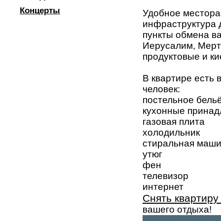
Концерты
Удобное местора
инфраструктура 
пункты обмена вал
Иерусалим, Мертв
продуктовые и ки
В квартире есть 
человек:
постельное бель
кухонные принад
газовая плита
холодильник
стиральная маш
утюг
фен
телевизор
интернет
Снять квартиру
вашего отдыха!