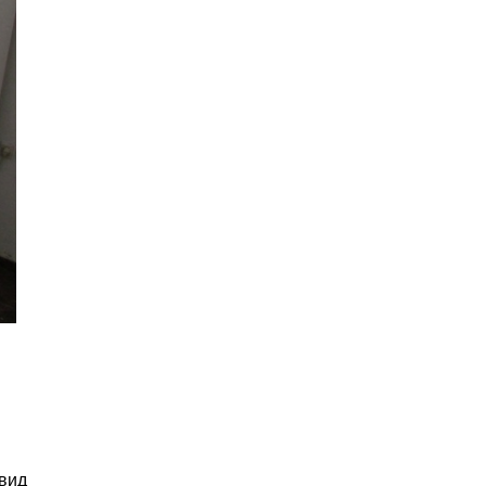
.
 вид