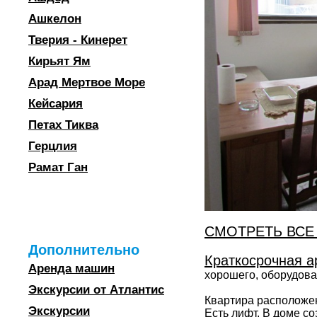
Ашкелон
Тверия - Кинерет
Кирьят Ям
Арад Мертвое Море
Кейсария
Петах Тиква
Герцлия
Рамат Ган
СМОТРЕТЬ ВСЕ
Дополнительно
Краткосрочная а
Аренда машин
хорошего, оборудова
Экскурсии от Атлантис
Квартира расположен
Экскурсии
Есть лифт. В доме с