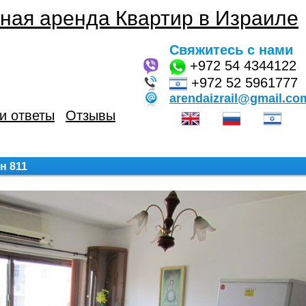
ная аренда Квартир в Израиле
Свяжитесь с нами
+972
54 4344122
+972 52 5961777
arendaizrail@gmail.co
и ответы
Отзывы
н 811