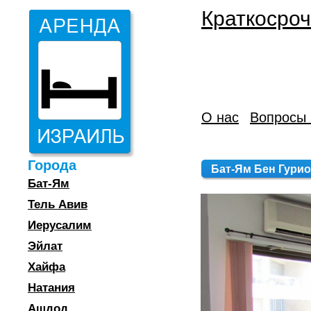
Краткосроч
О нас
Вопросы 
Города
Бат-Ям Бен Гурио
Бат-Ям
Тель Авив
Иерусалим
Эйлат
Хайфа
Натания
Ашдод