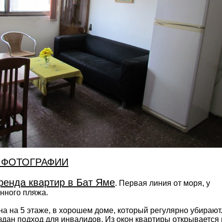
 ФОТОГРАФИИ
ренда квартир в Бат Яме
. Первая линия от моря, у
нного пляжа.
а на 5 этаже, в хорошем доме, который регулярно убирают
оздан подход для инвалидов. Из окон квартиры открывается