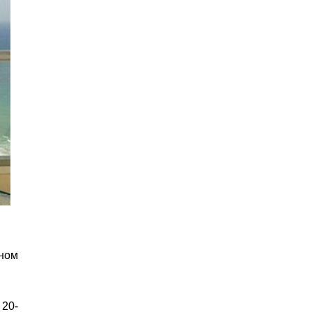
ном
 20-