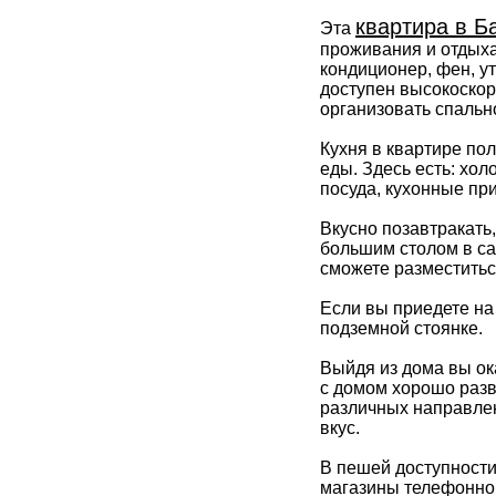
квартира в Б
Эта
проживания и отдыха
кондиционер, фен, у
доступен высокоскор
организовать спально
Кухня в квартире по
еды. Здесь есть: хол
посуда, кухонные пр
Вкусно позавтракать
большим столом в са
сможете разместитьс
Если вы приедете на
подземной стоянке.
Выйдя из дома вы ок
с домом хорошо разв
различных направлен
вкус.
В пешей доступности
магазины телефонной