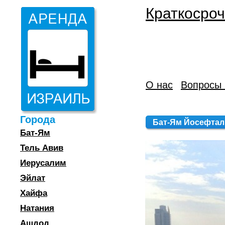
Краткосроч
О нас
Вопросы 
Города
Бат-Ям Йосефталь 3
Бат-Ям
Тель Авив
Иерусалим
Эйлат
Хайфа
Натания
Ашдод