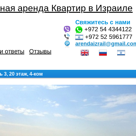
ная аренда Квартир в Израиле
Свяжитесь с нами
+972
54 4344122
+972 52 5961777
arendaizrail@gmail.co
и ответы
Отзывы
, 20 этаж, 4-ком