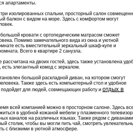
тся апартаменты.
ь три изолированных спальни, просторный салон совмещен
ный балкон с видом на море. Здесь с комфортом могут
ловек.
 большой кровати с ортопедическим матрасом сможет
овека. Помимо замечательного вида из окна и уютной
омнате есть вместительный зеркальный шкаф-купе и
омната. Всего в квартире 2 санузла.
 рассчитана на двоих гостей, здесь также установлена удо
 есть элегантный комод с зеркалом.
становлен большой раскладной диван, на котором смогут
человека. Также здесь есть компьютерный стол и удобное
отдых в
о подойдет для людей, совмещающих работу и
емя всей компанией можно в просторном салоне. Здесь вс
ожиться в удобной кожаной мебели у плазменного телевизор
ых каналов на различных языках. Также рядом с диванами
ый столик, чтобы вы могли пить чай, смотреть увлекательн
ть с близкими в уютной атмосфере.