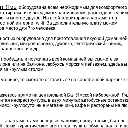
ат Яме
, оборудована всем необходимым для комфортного
: стиральная и посудомоечная машинки, раскладная сушил
тюг и многое другое. На всей территории апартаментов
остной интернет wi-fi. За дополнительную плату можем
е место для 7го человека.
лностью оборудована для приготовления вкусной домашней
одильник, микроволновка, духовка, электрический чайник,
инадлежности и др.
, пообедать и поужинать всей компанией вы сможете за
лоне или на балконе, любуясь морским пейзажем, здесь вы
я за круглым столом.
 машине, то сможете оставить ее на собственной парковке 
ажетесь прямо на центральной Бат Ямской набережной. Р
итая инфраструктура, в двух минутах автобусные остановк
иях, круглосуточные магазинчики, кафе и рестораны на л
 с апартаментами овощные лавочки, продуктовые, бытовы
 связи, туристические агентства, пункты обмена валют и вс