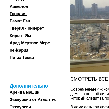
Ашкелон
Герцлия
Рамат Ган
Тверия - Кинерет
Кирьят Ям
Арад Мертвое Море
Кейсария
Петах Тиква
СМОТРЕТЬ ВСЕ
Дополнительно
Современные 4-х к
Аренда машин
доме на первой лини
который следит за п
Экскурсии от Атлантис
Экскурсии
В доме есть три лифт