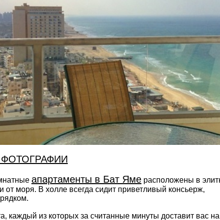
 ФОТОГРАФИИ
апартаменты в Бат Яме
омнатные
расположены в элит
и от моря. В холле всегда сидит приветливый консьерж,
орядком.
а, каждый из которых за считанные минуты доставит вас на