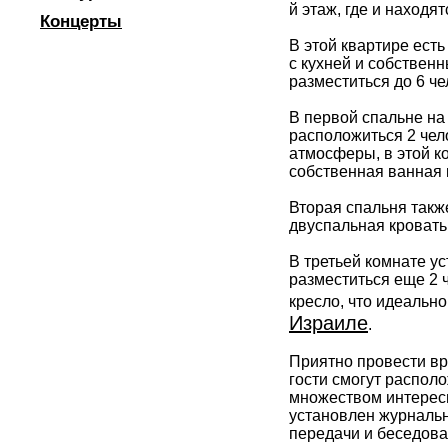
й этаж, где и находя
Концерты
В этой квартире ест
с кухней и собствен
разместиться до 6 че
В первой спальне на
расположиться 2 чел
атмосферы, в этой к
собственная ванная к
Вторая спальня также
двуспальная кровать,
В третьей комнате у
разместиться еще 2 
кресло, что идеальн
Израиле
.
Приятно провести вр
гости смогут распол
множеством интересн
установлен журнальн
передачи и беседова