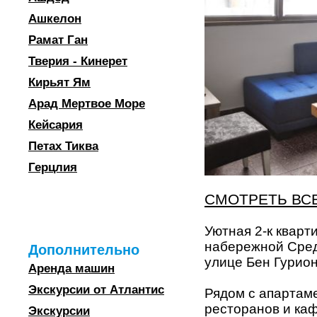
Ашкелон
Рамат Ган
Тверия - Кинерет
Кирьят Ям
Арад Мертвое Море
Кейсария
Петах Тиква
Герцлия
СМОТРЕТЬ ВС
Уютная 2-к кварт
набережной Среди
Дополнительно
улице Бен Гурион
Аренда машин
Экскурсии от Атлантис
Рядом с апартам
ресторанов и каф
Экскурсии