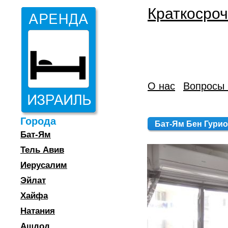
Краткосроч
О нас
Вопросы 
Города
Бат-Ям Бен Гурион 
Бат-Ям
Тель Авив
Иерусалим
Эйлат
Хайфа
Натания
Ашдод