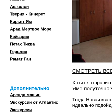
Ашкелон
Тверия - Кинерет
Кирьят Ям
Арад Мертвое Море
Кейсария
Петах Тиква
Герцлия
Рамат Ган
СМОТРЕТЬ ВС
Хотите отправит
Яме посуточно
Дополнительно
Аренда машин
Тогда Новая квар
Экскурсии от Атлантис
идеально подойд
Экскурсии