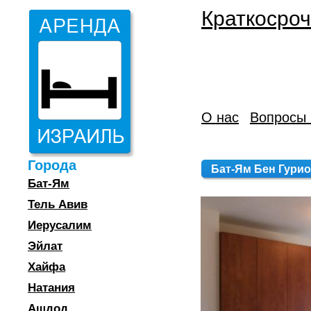
Краткосроч
О нас
Вопросы 
Города
Бат-Ям Бен Гурион 
Бат-Ям
Тель Авив
Иерусалим
Эйлат
Хайфа
Натания
Ашдод