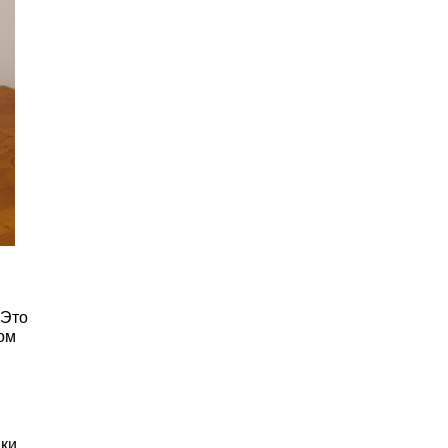
 Это
ом
ки.