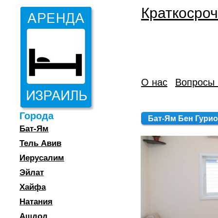
Краткосроч
О нас
Вопросы 
Города
Бат-Ям Бен Гурион 
Бат-Ям
Тель Авив
Иерусалим
Эйлат
Хайфа
Натания
Ашдод