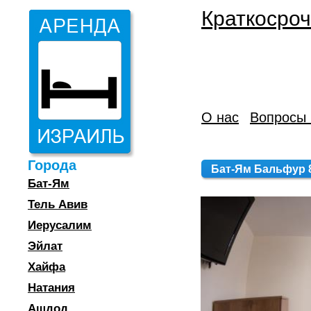
Краткосроч
О нас
Вопросы 
Города
Бат-Ям Бальфур 84
Бат-Ям
Тель Авив
Иерусалим
Эйлат
Хайфа
Натания
Ашдод