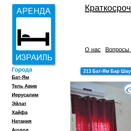
Краткосроч
О нас
Вопросы 
Города
213 Бат-Ям Бар Шаул
Бат-Ям
Тель Авив
Иерусалим
Эйлат
Хайфа
Натания
Ашдод