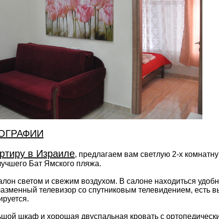
ОГРАФИИ
артиру в Израиле
, предлагаем вам светлую 2-х комнатну
лучшего Бат Ямского пляжа.
алон светом и свежим воздухом. В салоне находиться удо
лазменный телевизор со спутниковым телевидением, есть вы
ируется.
шой шкаф и хорошая двуспальная кровать с ортопедически