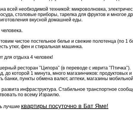
на всей необходимой техникой: микроволновка, электрическ
 посуда, столовые приборы, тарелка для фруктов и многое 
риготовления вкусной домашней еды.
 человека.
товим чистое постельное белье и свежие полотенца (по 1 
 есть утюг, фен и стиральная машинка.
т для отдыха 4 человек!
ерный ресторан "Ципора" (в переводе с иврита "Птичка").
д, до которой 1 минута, много магазинчиков: продуктовых 
ть банки, пункты обмена валют, аптеки, магазины мобильно
о развита инфраструктура. Стабильное транспортное сообщ
твовать по всему Израилю.
квартиры посуточно в Бат Яме!
ть лучшие