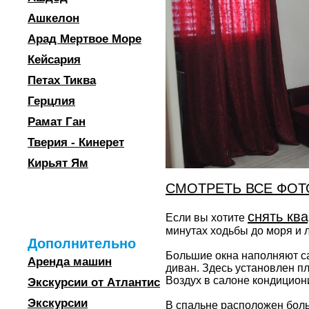
Ашкелон
Арад Мертвое Море
Кейсария
Петах Тиква
Герцлия
Рамат Ган
Тверия - Кинерет
Кирьят Ям
СМОТРЕТЬ ВСЕ ФОТ
снять кв
Если вы хотите
минутах ходьбы до моря и 
Дополнительно
Большие окна наполняют с
Аренда машин
диван. Здесь установлен п
Воздух в салоне кондицион
Экскурсии от Атлантис
Экскурсии
В спальне расположен боль