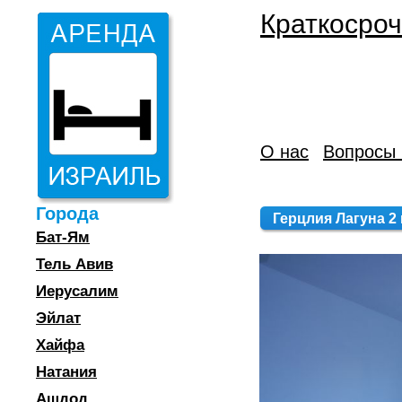
Краткосроч
О нас
Вопросы 
Города
Герцлия Лагуна 2 
Бат-Ям
Тель Авив
Иерусалим
Эйлат
Хайфа
Натания
Ашдод