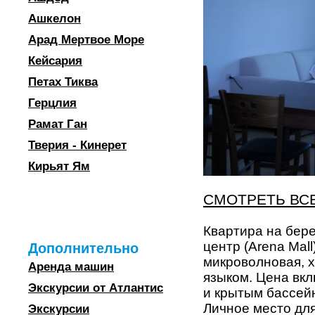
Ашкелон
Арад Мертвое Море
Кейсария
Петах Тиква
Герцлия
Рамат Ган
Тверия - Кинерет
Кирьят Ям
СМОТРЕТЬ ВС
Квартира на бере
центр (Arena Mal
Дополнительно
микроволновая, х
Аренда машин
языком. Цена вк
Экскурсии от Атлантис
и крытым бассейн
Личное место для
Экскурсии