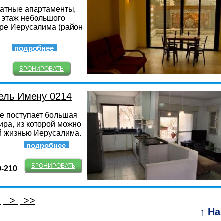
атные апартаменты,
этаж небольшого
тре Иерусалима (район
подробнее
БРОНИРОВАТЬ
ель Имену 0214
е поступает большая
ира, из которой можно
й жизнью Иерусалима.
подробнее
БРОНИРОВАТЬ
0-210
4
>
>>
↑ Н