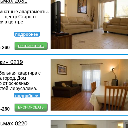
льмах 2031
мнатные апартаменты.
– центр Старого
ки в центре
подробнее
БРОНИРОВАТЬ
5-260
кин 0219
ельная квартира с
 город. Дом
о от основных
стей Иерусалима.
подробнее
БРОНИРОВАТЬ
5-260
льмах 0220