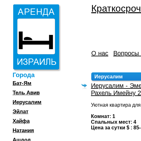
Краткосроч
О нас
Вопросы 
Города
Иерусалим
Бат-Ям
Иерусалим - Эме
Рахель Имейну 2
Тель Авив
Иерусалим
Уютная квартира для
Эйлат
Комнат: 1
Хайфа
Спальных мест: 4
Цена за сутки $ : 85
Натания
Ашдод