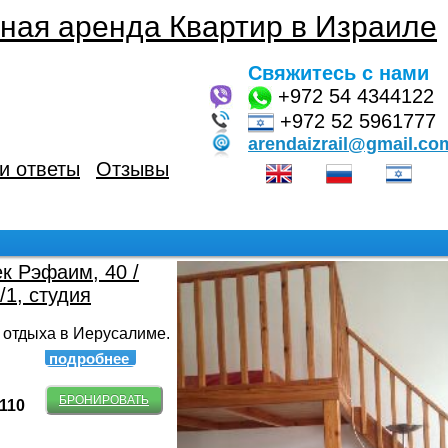
ная аренда Квартир в Израиле
Свяжитесь с нами
+972
54 4344122
+972 52 5961777
arendaizrail@gmail.co
и ответы
Отзывы
к Рэфаим, 40 /
/1, студия
 отдыха в Иерусалиме.
подробнее
БРОНИРОВАТЬ
-110