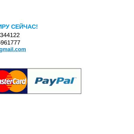
ИРУ СЕЙЧАС!
4344122
5961777
@gmail.com