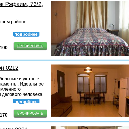
к Рэфаим, 76/2,
ошем районе
подробнее
БРОНИРОВАТЬ
-100
он 0212
бельные и уютные
таменты. Идеальное
омленного
 делового человека.
подробнее
БРОНИРОВАТЬ
-170