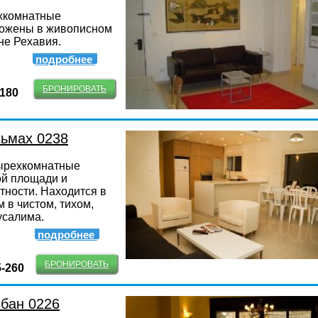
хкомнатные
ожены в живописном
не Рехавия.
подробнее
БРОНИРОВАТЬ
-180
льмах 0238
ырехкомнатные
й площади и
ности. Находится в
 в чистом, тихом,
усалима.
подробнее
БРОНИРОВАТЬ
5-260
бан 0226