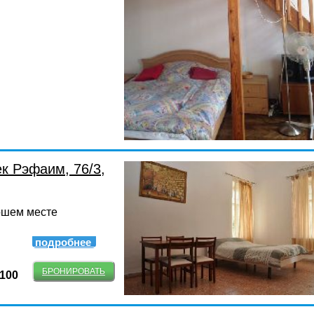
к Рэфаим, 76/3,
ошем месте
подробнее
БРОНИРОВАТЬ
-100