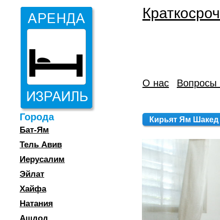
Краткосроч
О нас
Вопросы 
Города
Кирьят Ям Шакед -
Бат-Ям
Тель Авив
Иерусалим
Эйлат
Хайфа
Натания
Ашдод