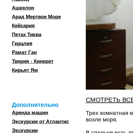
Ашкелон
Арад Мертвое Море
Кейсария
Петах Тиква
Герцлия
Рамат Ган
Тверия - Кинерет
Кирьят Ям
СМОТРЕТЬ ВС
Дополнительно
Трех комнатная к
Аренда машин
возле моря.
Экскурсии от Атлантис
Экскурсии
В спальне есть д