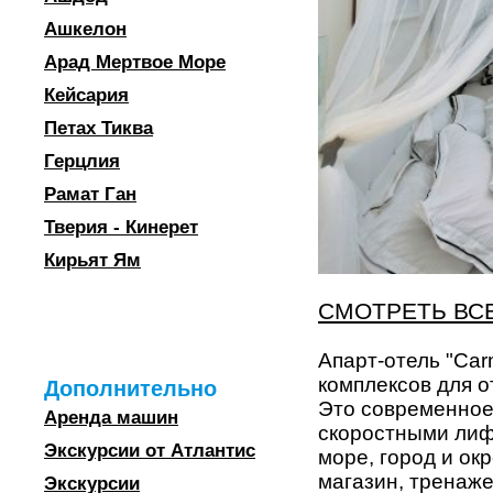
Ашкелон
Арад Мертвое Море
Кейсария
Петах Тиква
Герцлия
Рамат Ган
Тверия - Кинерет
Кирьят Ям
СМОТРЕТЬ ВС
Апарт-отель "Car
комплексов для о
Дополнительно
Это современное
Аренда машин
скоростными лиф
Экскурсии от Атлантис
море, город и ок
магазин, тренаже
Экскурсии