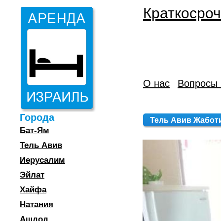
Краткосроч
О нас
Вопросы 
Города
Тель Авив Жаботин
Бат-Ям
Тель Авив
Иерусалим
Эйлат
Хайфа
Натания
Ашдод