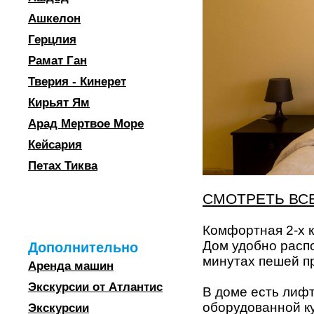
Ашкелон
Герцлия
Рамат Ган
Тверия - Кинерет
Кирьят Ям
Арад Мертвое Море
Кейсария
Петах Тиква
СМОТРЕТЬ ВС
Комфортная 2-х к
Дом удобно распо
Дополнительно
минутах пешей пр
Аренда машин
Экскурсии от Атлантис
В доме есть лифт
оборудованной ку
Экскурсии