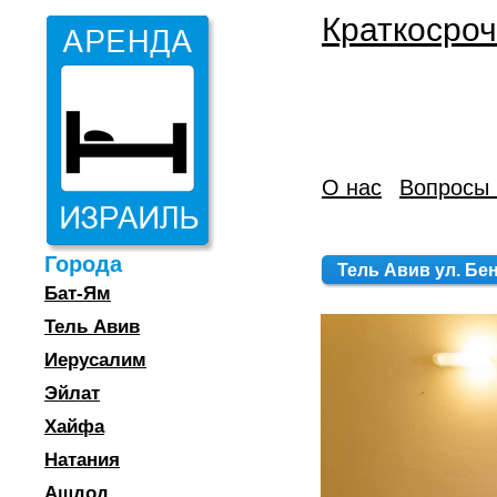
Краткосроч
О нас
Вопросы 
Города
Тель Авив ул. Бен 
Бат-Ям
Тель Авив
Иерусалим
Эйлат
Хайфа
Натания
Ашдод