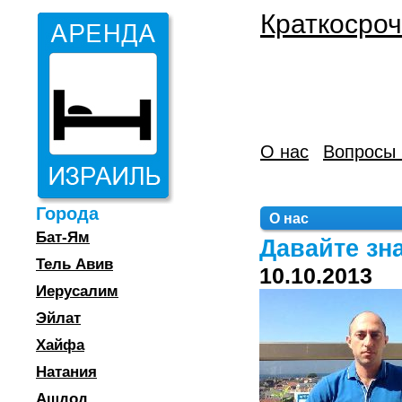
Краткосроч
О нас
Вопросы 
Города
О нас
Бат-Ям
Давайте зн
Тель Авив
10.10.2013
Иерусалим
Эйлат
Хайфа
Натания
Ашдод