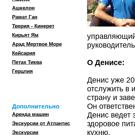
Ашкелон
Рамат Ган
Тверия - Кинерет
управляющий
Кирьят Ям
руководитель
Арад Мертвое Море
Кейсария
О Денисе:
Петах Тиква
Герцлия
Денис уже 20
отслужить в 
страну и заве
Он ответстве
Дополнительно
Денис ведет 
Аренда машин
здоровое пи
Экскурсии от Атлантис
кухню.
Экскурсии