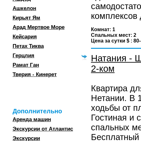
самодостат
Ашкелон
комплексов 
Кирьят Ям
Арад Мертвое Море
Комнат: 1
Спальных мест: 2
Кейсария
Цена за сутки $ : 80
Петах Тиква
Герцлия
Натания - 
Рамат Ган
2-ком
Тверия - Кинерет
Квартира дл
Нетании. В 
ходьбы от п
Дополнительно
Гостиная и 
Аренда машин
спальных ме
Экскурсии от Атлантис
Бесплатный
Экскурсии