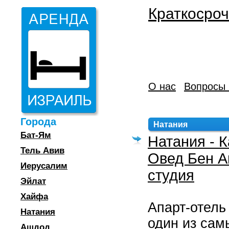
Краткосроч
О нас
Вопросы 
Города
Натания
Бат-Ям
Натания - 
Тель Авив
Овед Бен А
Иерусалим
студия
Эйлат
Хайфа
Апарт-отель
Натания
один из сам
Ашдод